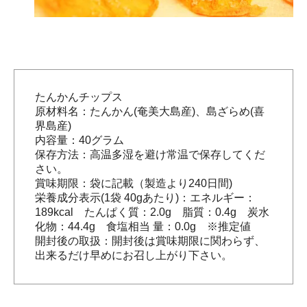
たんかんチップス
原材料名：たんかん(奄美大島産)、島ざらめ(喜
界島産)
内容量：40グラム
保存方法：高温多湿を避け常温で保存してくだ
さい。
賞味期限：袋に記載（製造より240日間)
栄養成分表示(1袋 40gあたり)：エネルギー：
189kcal たんぱく質：2.0g 脂質：0.4g 炭水
化物：44.4g 食塩相当 量：0.0g ※推定値
開封後の取扱：開封後は賞味期限に関わらず、
出来るだけ早めにお召し上がり下さい。