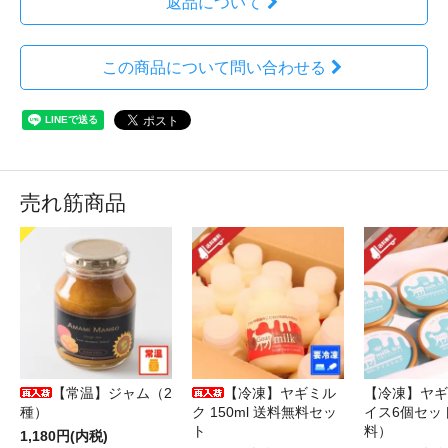
返品について
この商品について問い合わせる
売れ筋商品
【常温】ジャム（2
【冷凍】ヤギミル
【冷凍】ヤギ
種）
ク 150ml 送料無料セッ
イス6個セッ
ト
料）
1,180円(内税)