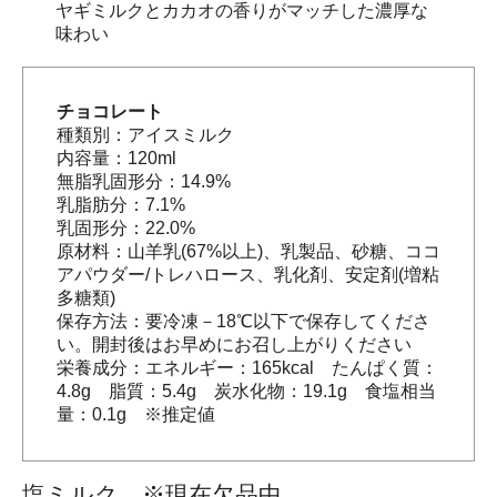
ヤギミルクとカカオの香りがマッチした濃厚な
味わい
チョコレート
種類別：アイスミルク
内容量：120ml
無脂乳固形分：14.9%
乳脂肪分：7.1%
乳固形分：22.0%
原材料：山羊乳(67%以上)、乳製品、砂糖、ココ
アパウダー/トレハロース、乳化剤、安定剤(増粘
多糖類)
保存方法：要冷凍－18℃以下で保存してくださ
い。開封後はお早めにお召し上がりください
栄養成分：エネルギー：165kcal たんぱく質：
4.8g 脂質：5.4g 炭水化物：19.1g 食塩相当
量：0.1g ※推定値
塩ミルク ※現在欠品中